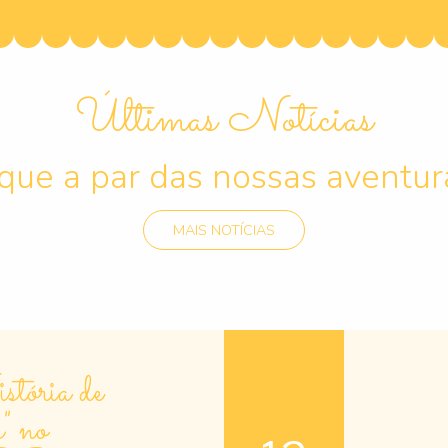
Últimas Notícias
ique a par das nossas aventur
MAIS NOTÍCIAS
ória de
" no