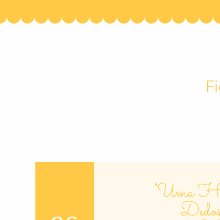
F
"Uma Hist
Dedos