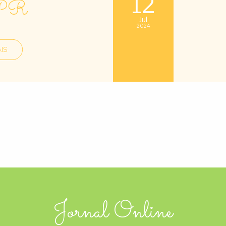
12
PR
Jul
2024
IS
Jornal Online