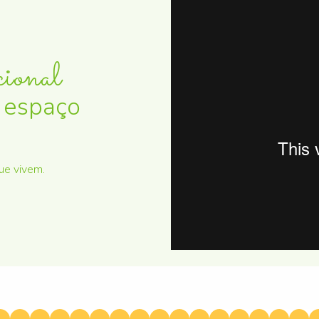
cional
 espaço
ue vivem.