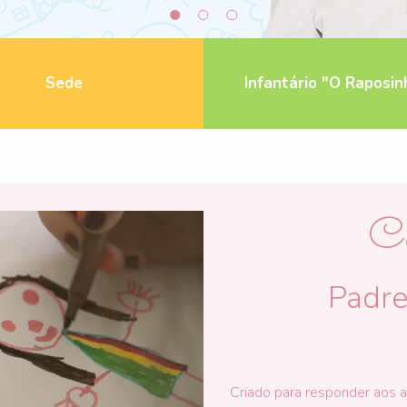
Sede
Infantário "O Raposin
Ce
Padre
Criado para responder aos a