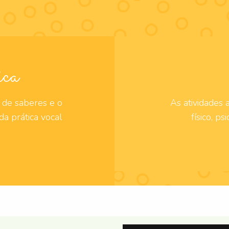
ca
 de saberes e o
As atividades
a prática vocal
físico, p