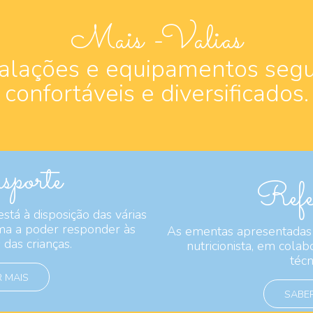
Mais -Valias
talações e equipamentos segu
confortáveis e diversificados.
porte
Refei
está à disposição das várias
rma a poder responder às
As ementas apresentadas
das crianças.
nutricionista, em cola
técn
 MAIS
SABER