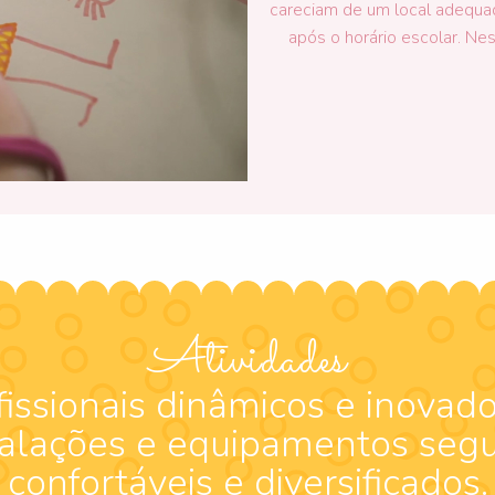
careciam de um local adequa
após o horário escolar. Nest
Atividades
fissionais dinâmicos e inovado
talações e equipamentos segu
confortáveis e diversificados.