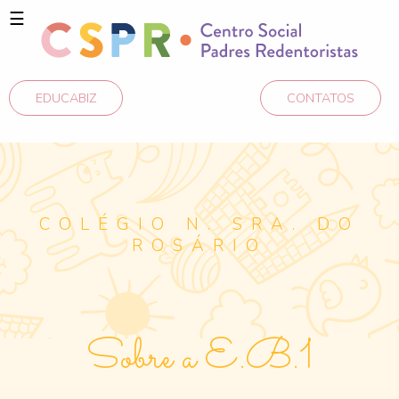
☰
EDUCABIZ
CONTATOS
COLÉGIO N. SRA. DO
ROSÁRIO
Sobre a E.B.1