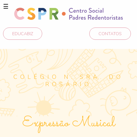
☰
EDUCABIZ
CONTATOS
COLÉGIO N. SRA. DO
ROSÁRIO
Expressão Musical