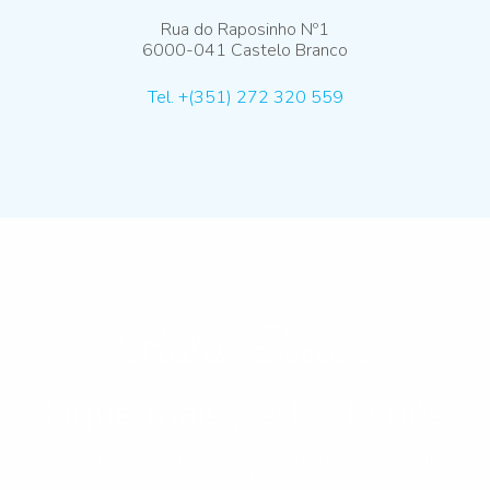
Rua do Raposinho Nº1
6000-041 Castelo Branco
Tel. +(351) 272 320 559
Redes Sociais
Fique mais perto de nós
Siga-nos nas nossas redes sociais para ficar a par das nossas
aventuras!