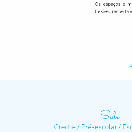
Os espaços e mat
flexível, respeita
A
Sede
Creche / Pré-escolar / Es