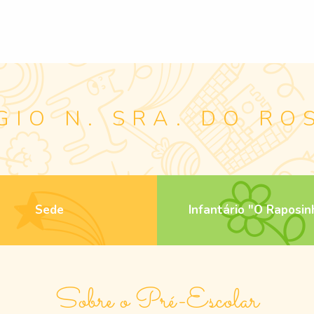
GIO N. SRA. DO RO
Sede
Infantário "O Raposin
Sobre o Pré-Escolar