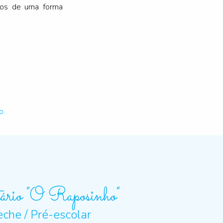
ados de uma forma
o.
ário "O Raposinho"
eche / Pré-escolar