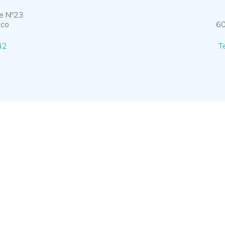
ue Nº23
nco
60
42
T
Redes Sociais
Fique mais perto de nós
a-nos nas nossas redes sociais para ficar a par das nossas aventu