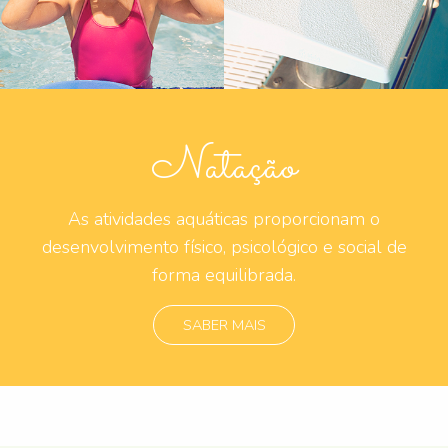
Natação
As atividades aquáticas proporcionam o
desenvolvimento físico, psicológico e social de
forma equilibrada.
SABER MAIS