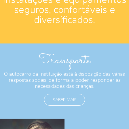
seguros, confortáveis e
diversificados.
Transporte
O autocarro da Instituição está à disposição das várias
respostas sociais, de forma a poder responder às
necessidades das crianças.
SABER MAIS