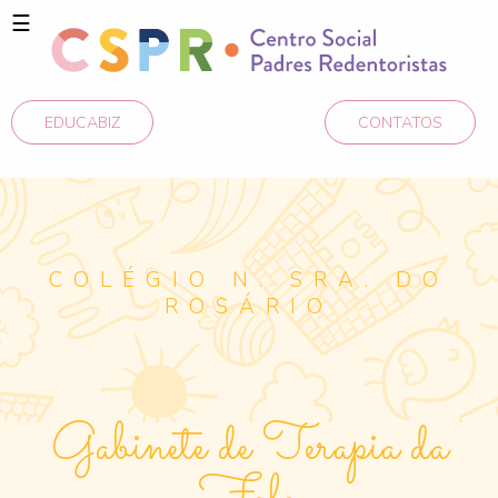
☰
EDUCABIZ
CONTATOS
COLÉGIO N. SRA. DO
ROSÁRIO
Gabinete de Terapia da