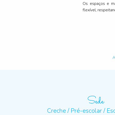
Os espaços e mat
flexível, respeita
A
Sede
Creche / Pré-escolar / Es