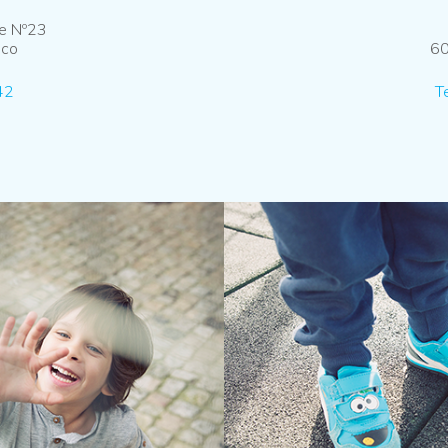
ue Nº23
nco
60
42
T