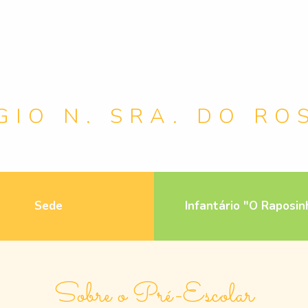
GIO N. SRA. DO RO
Sede
Infantário "O Raposin
Sobre o Pré-Escolar