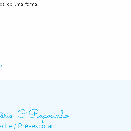
ados de uma forma
o.
ário "O Raposinho"
eche / Pré-escolar