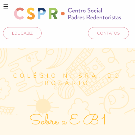
☰
EDUCABIZ
CONTATOS
COLÉGIO N. SRA. DO
ROSÁRIO
Sobre a E.B.1